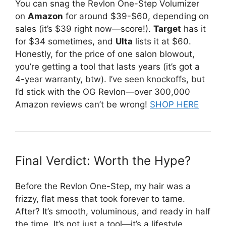
You can snag the Revlon One-Step Volumizer
on
Amazon
for around $39-$60, depending on
sales (it’s $39 right now—score!).
Target
has it
for $34 sometimes, and
Ulta
lists it at $60.
Honestly, for the price of one salon blowout,
you’re getting a tool that lasts years (it’s got a
4-year warranty, btw). I’ve seen knockoffs, but
I’d stick with the OG Revlon—over 300,000
Amazon reviews can’t be wrong!
SHOP HERE
Final Verdict: Worth the Hype?
Before the Revlon One-Step, my hair was a
frizzy, flat mess that took forever to tame.
After? It’s smooth, voluminous, and ready in half
the time. It’s not just a tool—it’s a lifestyle