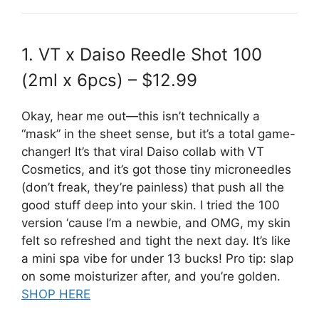
1. VT x Daiso Reedle Shot 100
(2ml x 6pcs) – $12.99
Okay, hear me out—this isn’t technically a
“mask” in the sheet sense, but it’s a total game-
changer! It’s that viral Daiso collab with VT
Cosmetics, and it’s got those tiny microneedles
(don’t freak, they’re painless) that push all the
good stuff deep into your skin. I tried the 100
version ‘cause I’m a newbie, and OMG, my skin
felt so refreshed and tight the next day. It’s like
a mini spa vibe for under 13 bucks! Pro tip: slap
on some moisturizer after, and you’re golden.
SHOP HERE