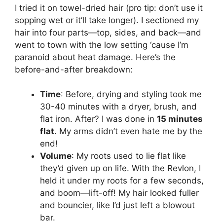
I tried it on towel-dried hair (pro tip: don’t use it
sopping wet or it’ll take longer). I sectioned my
hair into four parts—top, sides, and back—and
went to town with the low setting ‘cause I’m
paranoid about heat damage. Here’s the
before-and-after breakdown:
Time
: Before, drying and styling took me
30-40 minutes with a dryer, brush, and
flat iron. After? I was done in
15 minutes
flat
. My arms didn’t even hate me by the
end!
Volume
: My roots used to lie flat like
they’d given up on life. With the Revlon, I
held it under my roots for a few seconds,
and boom—lift-off! My hair looked fuller
and bouncier, like I’d just left a blowout
bar.