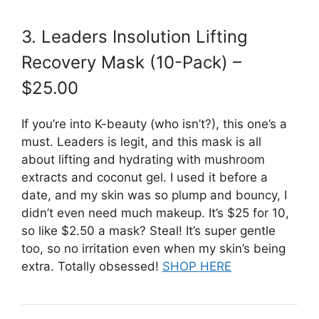
3. Leaders Insolution Lifting
Recovery Mask (10-Pack) –
$25.00
If you’re into K-beauty (who isn’t?), this one’s a
must. Leaders is legit, and this mask is all
about lifting and hydrating with mushroom
extracts and coconut gel. I used it before a
date, and my skin was so plump and bouncy, I
didn’t even need much makeup. It’s $25 for 10,
so like $2.50 a mask? Steal! It’s super gentle
too, so no irritation even when my skin’s being
extra. Totally obsessed!
SHOP HERE