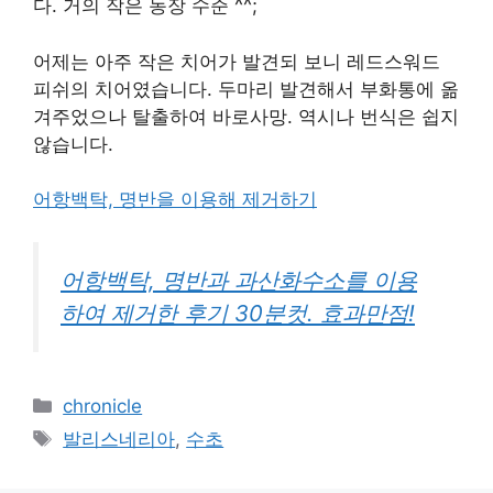
다. 거의 작은 농장 수준 ^^;
어제는 아주 작은 치어가 발견되 보니 레드스워드
피쉬의 치어였습니다. 두마리 발견해서 부화통에 옮
겨주었으나 탈출하여 바로사망. 역시나 번식은 쉽지
않습니다.
어항백탁, 명반을 이용해 제거하기
어항백탁, 명반과 과산화수소를 이용
하여 제거한 후기 30분컷. 효과만점!
Categories
chronicle
Tags
발리스네리아
,
수초