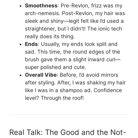
Smoothness
: Pre-Revlon, frizz was my
arch-nemesis. Post-Revlon, my hair was
sleek and shiny—legit felt like I’d used a
straightener, but I didn’t! The ionic tech
really does its thing.
Ends
: Usually, my ends look split and
sad. This time, the round edges of the
brush gave them a slight inward curl—
super polished and cute.
Overall Vibe
: Before, I’d avoid mirrors
after styling. After, I was shaking my hair
like I was in a shampoo ad. Confidence
level? Through the roof!
Real Talk: The Good and the Not-