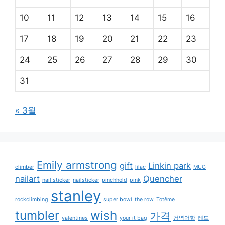
10
11
12
13
14
15
16
17
18
19
20
21
22
23
24
25
26
27
28
29
30
31
« 3월
Emily armstrong
gift
Linkin park
climber
lilac
MUG
nailart
Quencher
nail sticker
nailsticker
pinchhold
pink
stanley
rockclimbing
super bowl
the row
Totême
tumbler
wish
가격
valentines
your it bag
검역어항
레드