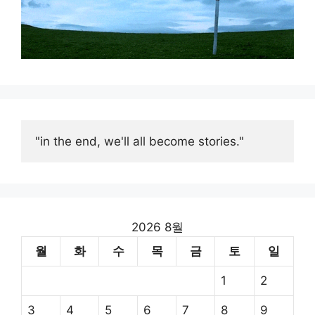
"in the end, we'll all become stories."
2026 8월
월
화
수
목
금
토
일
1
2
3
4
5
6
7
8
9