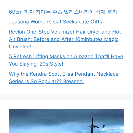
60cm 까지 자라는 수초 발리스네리아 식재 후기.
Jeasona Women’s Cat Socks cute Gifts
Revlon One-Step Volumizer Hair Dryer and Hot
Air Brush: Before and After 10minbutes Magic
Unveiled!
5 Refresh Lifting Masks on Amazon That’ll Have
You Slaying, 20s Style!
Why the Kendra Scott Elisa Pendant Necklace
Series Is So Popular?? 8reason.