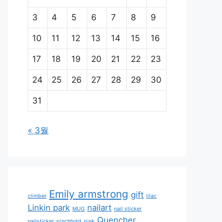
3
4
5
6
7
8
9
10
11
12
13
14
15
16
17
18
19
20
21
22
23
24
25
26
27
28
29
30
31
« 3월
Emily armstrong
gift
climber
lilac
Linkin park
nailart
MUG
nail sticker
Quencher
nailsticker
pinchhold
pink