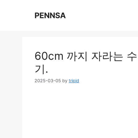
Skip
to
PENNSA
content
60cm 까지 자라는 
기.
2025-03-05
by
tripid