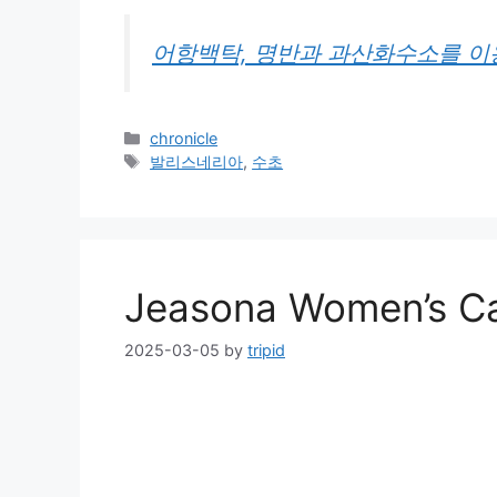
어항백탁, 명반과 과산화수소를 이용
Categories
chronicle
Tags
발리스네리아
,
수초
Jeasona Women’s Ca
2025-03-05
by
tripid