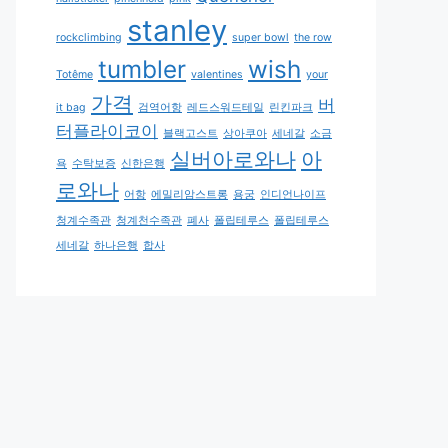
stanley
rockclimbing
super bowl
the row
tumbler
wish
Totême
valentines
your
가격
버
it bag
검역어항
레드스워드테일
린킨파크
터플라이코이
블랙고스트
상아쿠아
세네갈
소금
실버아로와나
아
욕
수탁보증
신한은행
로와나
어항
에밀리암스트롱
용궁
인디언나이프
청계수족관
청계천수족관
폐사
폴립테루스
폴립테루스
세네갈
하나은행
합사