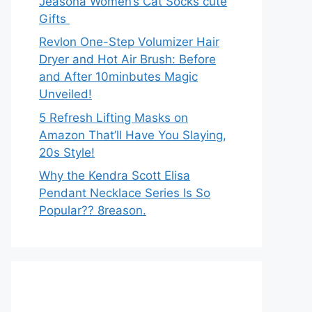
Jeasona Women’s Cat Socks cute
Gifts
Revlon One-Step Volumizer Hair
Dryer and Hot Air Brush: Before
and After 10minbutes Magic
Unveiled!
5 Refresh Lifting Masks on
Amazon That’ll Have You Slaying,
20s Style!
Why the Kendra Scott Elisa
Pendant Necklace Series Is So
Popular?? 8reason.