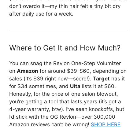
don’t overdo it—my thin hair felt a tiny bit dry
after daily use for a week.
Where to Get It and How Much?
You can snag the Revlon One-Step Volumizer
on
Amazon
for around $39-$60, depending on
sales (it’s $39 right now—score!).
Target
has it
for $34 sometimes, and
Ulta
lists it at $60.
Honestly, for the price of one salon blowout,
you’re getting a tool that lasts years (it’s got a
4-year warranty, btw). I’ve seen knockoffs, but
I’d stick with the OG Revlon—over 300,000
Amazon reviews can’t be wrong!
SHOP HERE