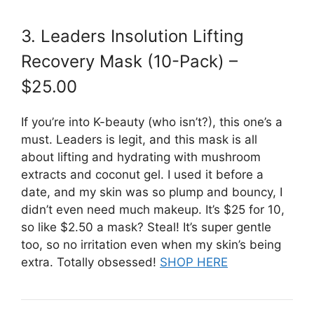
3. Leaders Insolution Lifting
Recovery Mask (10-Pack) –
$25.00
If you’re into K-beauty (who isn’t?), this one’s a
must. Leaders is legit, and this mask is all
about lifting and hydrating with mushroom
extracts and coconut gel. I used it before a
date, and my skin was so plump and bouncy, I
didn’t even need much makeup. It’s $25 for 10,
so like $2.50 a mask? Steal! It’s super gentle
too, so no irritation even when my skin’s being
extra. Totally obsessed!
SHOP HERE