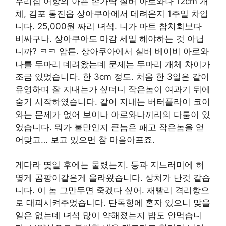
우리집 어항의 아픈 손가락 실버 아로와나 12cm 개
체, 김포 통진읍 상아쿠아에서 데려온지 1주일 차입
니다. 25,000원 짜리 녀석. 니가 마트 참치회보다
비싸구나. 상아쿠아도 마감 세일 해야하는 것 아닙
니까? ㅋㅋ 암튼. 상아쿠아에서 실버 베이비 아로와
나를 두마리 데려왔는데 문제는 두마리 개체 차이가
조금 있었습니다. 한 3cm 정도. 처음 한 3일은 같이
유영하며 잘 지내는가 싶더니 작은놈이 여과기 뒤에
숨기 시작하였습니다. 같이 지내는 버터플라이 코이
와는 문제가 없어 보이나 아로와나끼리의 다툼이 있
었습니다. 뭐가 불만인지 큰놈은 패고 작은놈을 얻
어맞고… 보고 있으면 참 마음아프죠.
게다라 몇일 후에는 물렸는지. 등과 지느러미에 허
옇게 곰팡이같은게 올라왔습니다. 상처가 난것 같습
니다. 이 놈 그만두면 죽겠다 싶어. 재빨리 격리항으
로 대피시켜주었습니다. 단독항에 혼자 있으니 맞을
일은 없는데 녀석 많이 약해졌는지 밥도 안먹습니