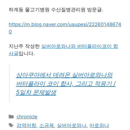
하계동 물고기병원 수산질병관리원 방문글.
https://m.blog.naver.com/uaupesi/22260148674
0
지난주 작성한
실버아로와나와 버터플라이코이 합
사글
입니다.
상아쿠아에서 데려온 실버아로와나와
버터플라이 코이 합사, 그리고 적응기 /
5일차 문제발생
Categories
chronicle
Tags
검역어항
,
소금욕
,
실버아로와나
,
아로와나