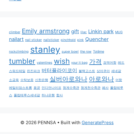
Emily armstrong
gift
Linkin park
climber
lilac
MUG
nailart
Quencher
nail sticker
nailsticker
pinchhold
pink
stanley
rockclimbing
super bowl
the row
Totême
tumbler
wish
가격
valentines
your it bag
검역어항
레드
버터플라이코이
스워드테일
린킨파크
블랙고스트
상아쿠아
세네갈
실버아로와나
아로와나
소금욕
수탁보증
신한은행
어항
에밀리암스트롱
용궁
인디언나이프
청계수족관
청계천수족관
폐사
폴립테루
스
폴립테루스세네갈
하나은행
합사
© 2026 PENNSA
• Built with
GeneratePress