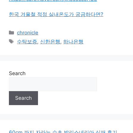
한국 겨울철 적정 실내온도가 궁금하다면?
Categories
chronicle
Tags
수탁보증
,
신한은행
,
하나은행
Search
Search
60cm 까지 자라는 수초 발리스네리아 식재 후기.