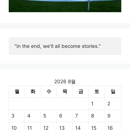
"in the end, we'll all become stories."
2026 8월
월
화
수
목
금
토
일
1
2
3
4
5
6
7
8
9
10
11
12
13
14
15
16