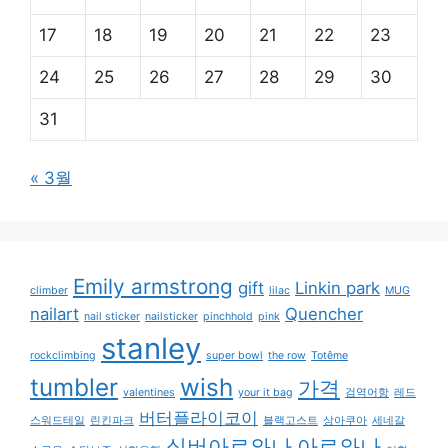
17
18
19
20
21
22
23
24
25
26
27
28
29
30
31
« 3월
Emily armstrong
gift
Linkin park
climber
lilac
MUG
nailart
Quencher
nail sticker
nailsticker
pinchhold
pink
stanley
rockclimbing
super bowl
the row
Totême
tumbler
wish
가격
valentines
your it bag
검역어항
레드
버터플라이코이
스워드테일
린킨파크
블랙고스트
상아쿠아
세네갈
실버아로와나
아로와나