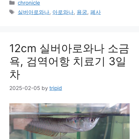
Categories
chronicle
Tags
실버아로와나
,
아로와나
,
용궁
,
폐사
12cm 실버아로와나 소금
욕, 검역어항 치료기 3일
차
2025-02-05
by
tripid