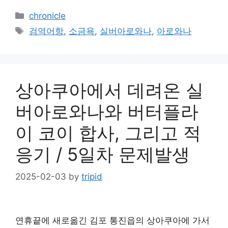
Categories
chronicle
Tags
검역어항
,
소금욕
,
실버아로와나
,
아로와나
상아쿠아에서 데려온 실
버아로와나와 버터플라
이 코이 합사, 그리고 적
응기 / 5일차 문제발생
2025-02-03
by
tripid
연휴끝에 새로옮긴 김포 통진읍의 상아쿠아에 가서