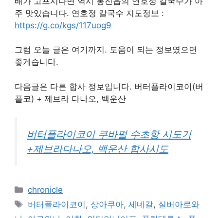
배가 고프시다면 역시 통진읍의 연호정 칼국수가 아
주 맛있습니다. 연호정 칼국수 지도정보 :
https://g.co/kgs/117uog9
그럼 오늘 글은 여기까지. 도움이 되는 정보였으면
좋게습니다.
다음글은 다른 합사 정보입니다. 버터플라이코이(버
플코) + 제브라 다나오, 백운산
버터플라이코이 쿠바펄 수초항 시도기
+제브라다나오, 백운산 합사시도
Categories
chronicle
Tags
버터플라이코이
,
상아쿠아
,
세네갈
,
실버아로와