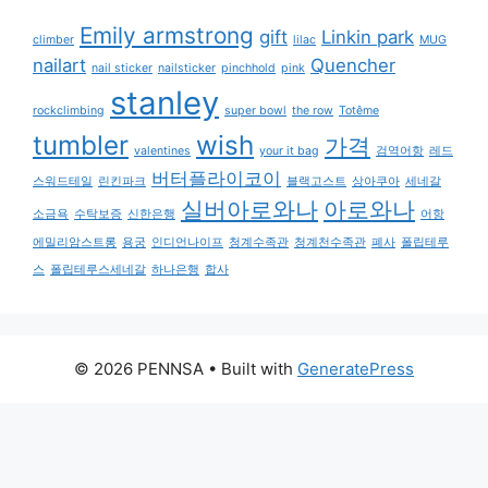
Emily armstrong
gift
Linkin park
climber
lilac
MUG
nailart
Quencher
nail sticker
nailsticker
pinchhold
pink
stanley
rockclimbing
super bowl
the row
Totême
tumbler
wish
가격
valentines
your it bag
검역어항
레드
버터플라이코이
스워드테일
린킨파크
블랙고스트
상아쿠아
세네갈
실버아로와나
아로와나
소금욕
수탁보증
신한은행
어항
에밀리암스트롱
용궁
인디언나이프
청계수족관
청계천수족관
폐사
폴립테루
스
폴립테루스세네갈
하나은행
합사
© 2026 PENNSA
• Built with
GeneratePress