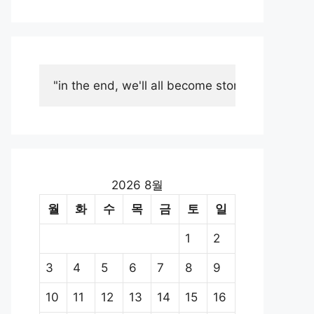
"in the end, we'll all become stories."
2026 8월
월
화
수
목
금
토
일
1
2
3
4
5
6
7
8
9
10
11
12
13
14
15
16