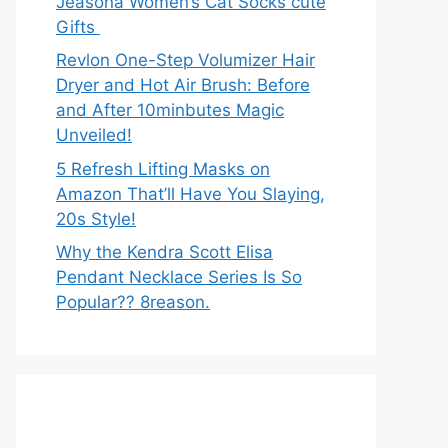
Jeasona Women’s Cat Socks cute
Gifts
Revlon One-Step Volumizer Hair
Dryer and Hot Air Brush: Before
and After 10minbutes Magic
Unveiled!
5 Refresh Lifting Masks on
Amazon That’ll Have You Slaying,
20s Style!
Why the Kendra Scott Elisa
Pendant Necklace Series Is So
Popular?? 8reason.