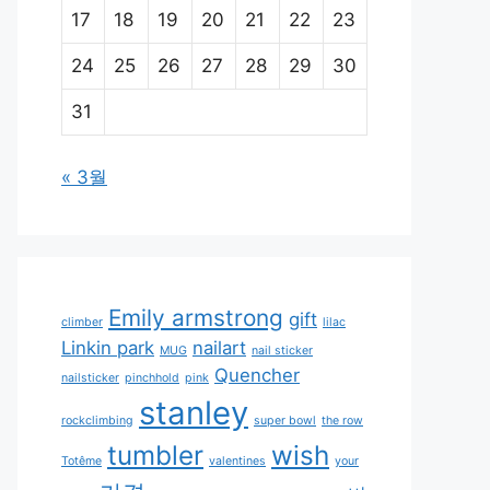
17
18
19
20
21
22
23
24
25
26
27
28
29
30
31
« 3월
Emily armstrong
gift
climber
lilac
Linkin park
nailart
MUG
nail sticker
Quencher
nailsticker
pinchhold
pink
stanley
rockclimbing
super bowl
the row
tumbler
wish
Totême
valentines
your